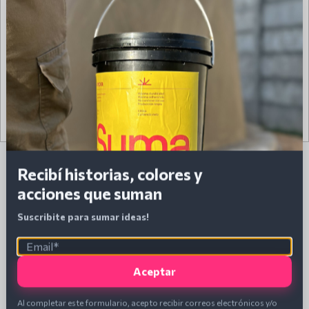
Recibí historias, colores y
acciones que suman
PRODUCTOS
Suscribite para sumar ideas!
Aceptar
Al completar este formulario, acepto recibir correos electrónicos y/o